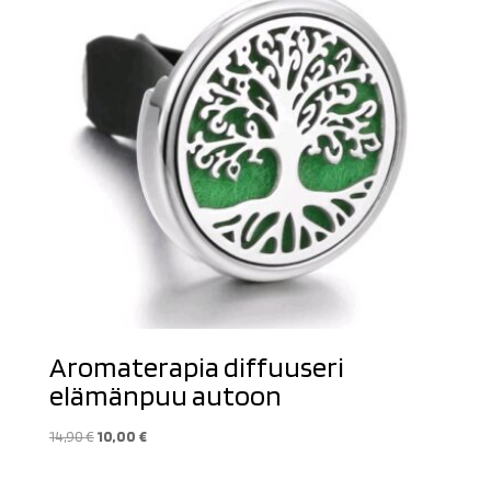
Aromaterapia diffuuseri
elämänpuu autoon
Alkuperäinen
Nykyinen
14,90
€
10,00
€
hinta
hinta
oli:
on: