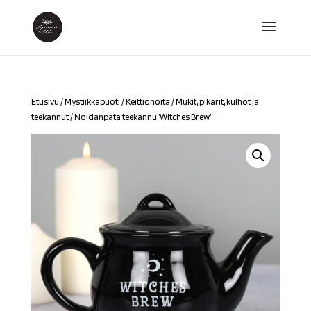
Etusivu
/
Mystiikkapuoti
/
Keittiönoita
/
Mukit, pikarit, kulhot ja
teekannut
/ Noidanpata teekannu”Witches Brew”