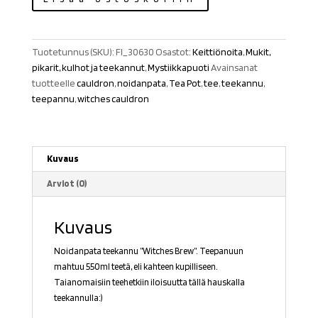
teekannu"Witches
Brew"
määrä
Tuotetunnus (SKU):
FI_30630
Osastot:
Keittiönoita
,
Mukit,
pikarit, kulhot ja teekannut
,
Mystiikkapuoti
Avainsanat
tuotteelle
cauldron
,
noidanpata
,
Tea Pot
,
tee
,
teekannu
,
teepannu
,
witches cauldron
Kuvaus
Arviot (0)
Kuvaus
Noidanpata teekannu ”Witches Brew”. Teepanuun
mahtuu 550ml teetä, eli kahteen kupilliseen.
Taianomaisiin teehetkiin iloisuutta tällä hauskalla
teekannulla:)