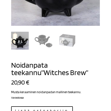
Noidanpata
teekannu”Witches Brew”
20,90
€
Musta keraaminen noidanpadan mallinen teekannu.
Varastossa
Noidanpata
Lisää ostoskoriin