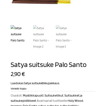
Satya suitsuke Palo Santo
2,90
€
Laadukas Satya suitsuketikkupakkaus.
Varasto loppu
Osastot:
Mystiikkapuoti
,
Suitsuketikut
,
Suitsukket ja
suitsukepidikkeet
Avainsanat tuotteelle
Holy Wood
,
incense
,
Palo Santo
,
satya
,
suitsuke
,
suitsuketikku