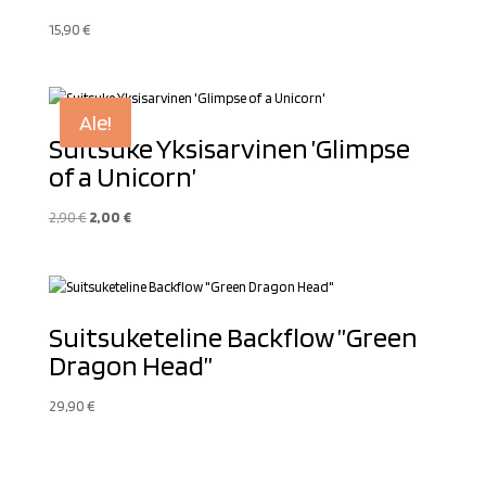
15,90
€
Ale!
Suitsuke Yksisarvinen ’Glimpse
of a Unicorn’
Alkuperäinen
Nykyinen
2,90
€
2,00
€
hinta
hinta
oli:
on:
2,90 €.
2,00 €.
Suitsuketeline Backflow ”Green
Dragon Head”
29,90
€