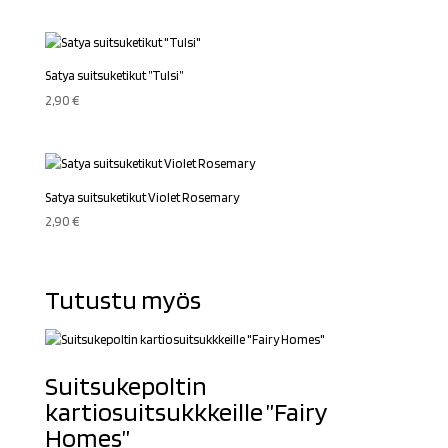
Satya suitsuketikut ”Tulsi”
2,90
€
Satya suitsuketikut Violet Rosemary
2,90
€
Tutustu myös
Suitsukepoltin
kartiosuitsukkkeille ”Fairy
Homes”