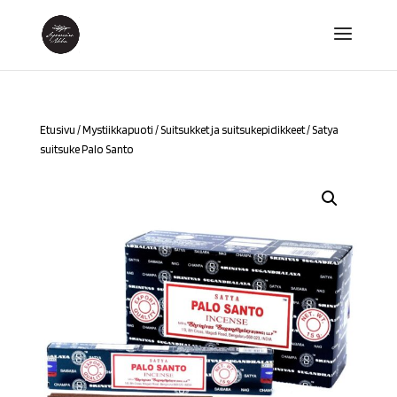
Etusivu
/
Mystiikkapuoti
/
Suitsukket ja suitsukepidikkeet
/ Satya
suitsuke Palo Santo