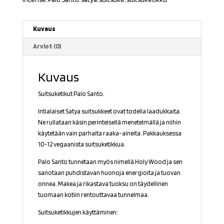
Kuvaus
Arviot (0)
Kuvaus
Suitsuketikut Palo Santo.
Intialaiset Satya suitsukkeet ovat todella laadukkaita.
Ne rullataan käsin perinteisellä menetelmällä ja niihin
käytetään vain parhaita raaka-aineita. Pakkauksessa
10-12 vegaanista suitsuketikkua.
Palo Santo tunnetaan myös nimellä Holy Wood ja sen
sanotaan puhdistavan huonoja energioita ja tuovan
onnea. Makea ja rikastava tuoksu on täydellinen
tuomaan kotiin rentouttavaa tunnelmaa.
Suitsuketikkujen käyttäminen: