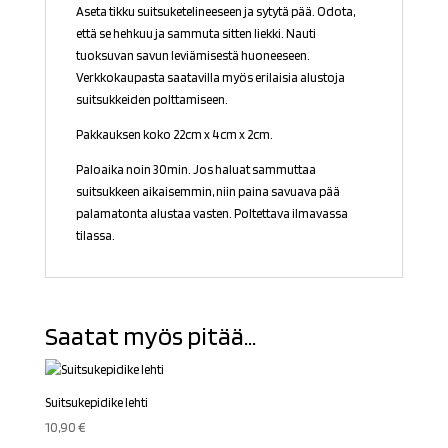
Aseta tikku suitsuketelineeseen ja sytytä pää. Odota,
että se hehkuu ja sammuta sitten liekki. Nauti
tuoksuvan savun leviämisestä huoneeseen.
Verkkokaupasta saatavilla myös erilaisia alustoja
suitsukkeiden polttamiseen.
Pakkauksen koko 22cm x 4cm x 2cm.
Paloaika noin 30min. Jos haluat sammuttaa
suitsukkeen aikaisemmin, niin paina savuava pää
palamatonta alustaa vasten. Poltettava ilmavassa
tilassa.
Saatat myös pitää...
Suitsukepidike lehti
10,90
€