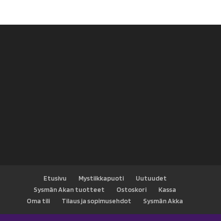
Etusivu
Mystiikkapuoti
Uutuudet
Sysmän Akan tuotteet
Ostoskori
Kassa
Oma tili
Tilaus ja sopimusehdot
Sysmän Akka