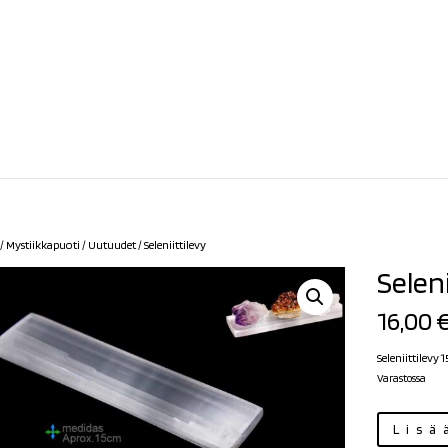
/
Mystiikkapuoti
/
Uutuudet
/ Seleniittilevy
Seleni
16,00
Seleniittilevy 
Varastossa
Seleniittilevy
Lisä
määrä