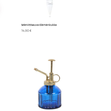
Seleniittisauva Elämänkukka
14,90
€