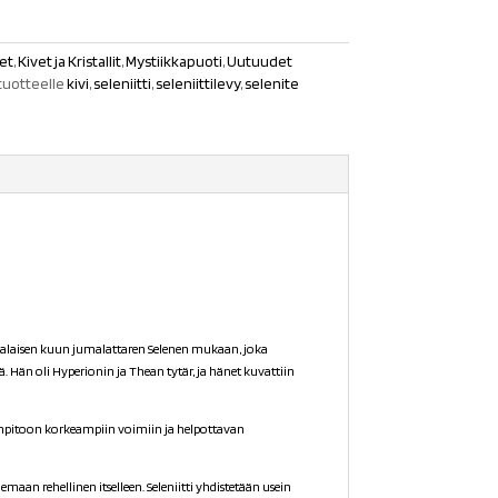
et
,
Kivet ja Kristallit
,
Mystiikkapuoti
,
Uutuudet
tuotteelle
kivi
,
seleniitti
,
seleniittilevy
,
selenite
kkalaisen kuun jumalattaren Selenen mukaan, joka
Hän oli Hyperionin ja Thean tytär, ja hänet kuvattiin
enpitoon korkeampiin voimiin ja helpottavan
emaan rehellinen itselleen. Seleniitti yhdistetään usein