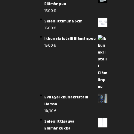
Elämänpuu
15,00
€
Seleniittimuna 6cm
15,00
€
Ikkunakristalli Elämänpuu
15,00
€
Evil Eye Ikkunakristalli
Hamsa
14,90
€
Seleniittisauva
Elämänkukka