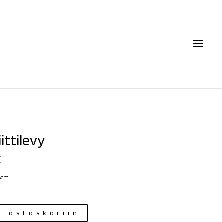
ittilevy
€
15cm.
ä ostoskoriin