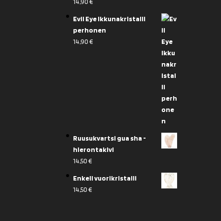
14,90
€
Evil Eye Ikkunakristalli
perhonen
14,90
€
Ruusukvartsi gua sha -
hierontakivi
14,50
€
Enkeli vuorikristalli
14,50
€