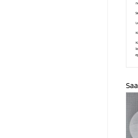
n
S
L
K
K
k
e
Saa