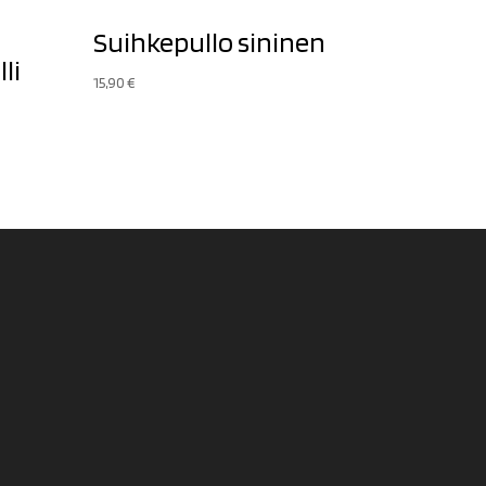
Suihkepullo sininen
li
15,90
€