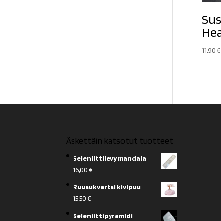
Sus
Hea
11,90
€
Äskettäin katsotut tuotteet
Seleniittilevy mandala
16,00
€
Ruusukvartsi kivipuu
15,50
€
Seleniittipyramidi