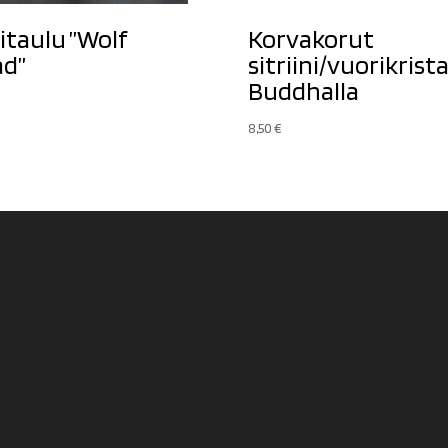
itaulu ”Wolf
Korvakorut
d”
sitriini/vuorikristal
Buddhalla
8,50
€