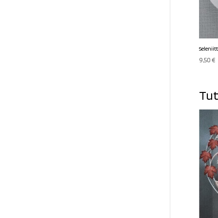
Selenii
9,50
€
Tut