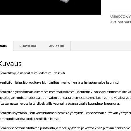
Osastot:
Kiv
Avainsanat 
vaus
Lisätiedot
Arviot (0)
Kuvaus
eleniittilevy, jossa voit esim. ladata muita kiviä.
eleniitti on lähes läpikuultava kivi, väriltään valkoinen ja se heijastaa valoa kauniisti.
eleniitti on yksi voimakkaimmista meditaatiokivistä. Seleniittikivi on saanut nimensä krei
ytologian mukaan edustaa kuunvalon puhdasta olemusta. Selenellä oli voima valaista yötä. 
atsastamassa hevosella tai siivekkäillä vaunuilla päänsä päällä kuunsirppi kruununa.
eleniittiä käytetään usein vahvistamaan henkisiä yhteyksiä. Sen sanotaan auttavan yhteyd
ommunikaatiota suojelusenkelien kanssa.
eleniitin sanotaan edistävän puhtautta ja rehellisyyttä. Se pakottaa kiveä pitävän henkilön ol