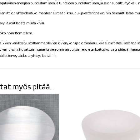
egatiivisen energian puhdistamiseen ja tunteiden puhdistamiseen, ja se on suosittu työkalu me
eleniitti on yhteydessä kolmanteen silmään, kruunu- ja eetterichakroihin. Seleniitti lataa mui
evyllä voit ladata muita kiviä.
oko noin 15cm x 3cm.
aikkien verkkosivustollamme olevien kivien/korujen ominaisuuksia ei ole tieteellisesti todiste
okemuksiin. Kuvattujen parantavien ominaisuuksien ei ole tarkoitus korvata pätevän terapeu
päilet terveyttäsi, ota yhteys lääkäriin.
tat myös pitää...