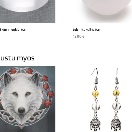
tti kämmenkivi 6cm
Seleniittikulho 6cm
15,90
€
ustu myös