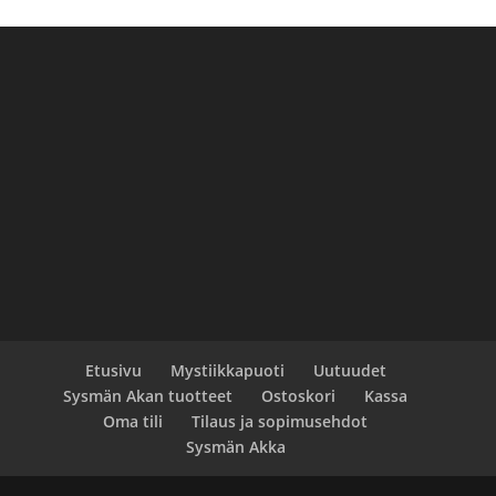
Etusivu
Mystiikkapuoti
Uutuudet
Sysmän Akan tuotteet
Ostoskori
Kassa
Oma tili
Tilaus ja sopimusehdot
Sysmän Akka