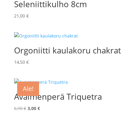
Seleniittikulho 8cm
21,00
€
Orgoniitti kaulakoru chakrat
14,50
€
Ale!
Avaimenperä Triquetra
Alkuperäinen
Nykyinen
6,90
€
3,00
€
hinta
hinta
oli:
on:
6,90 €.
3,00 €.