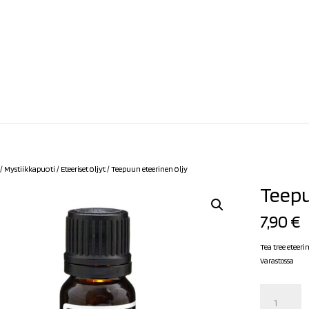
/
Mystiikkapuoti
/
Eteeriset öljyt
/ Teepuun eteerinen öljy
Teepu
7,90
€
Tea tree eteerin
Varastossa
Teepuun
eteerinen