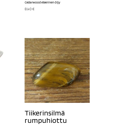
Cedarwood eteerinen öljy
8,40
€
Tiikerinsilmä
rumpuhiottu