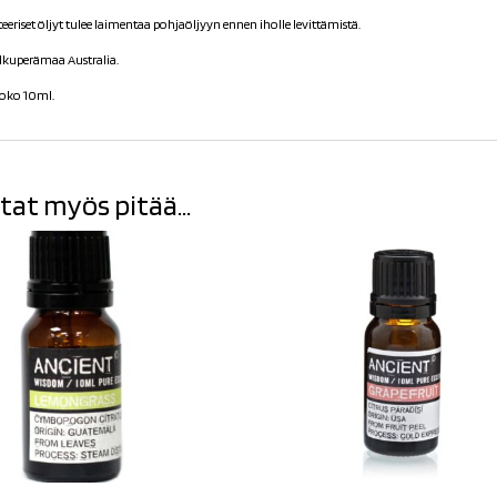
teeriset öljyt tulee laimentaa pohjaöljyyn ennen iholle levittämistä.
lkuperämaa Australia.
oko 10ml.
tat myös pitää...