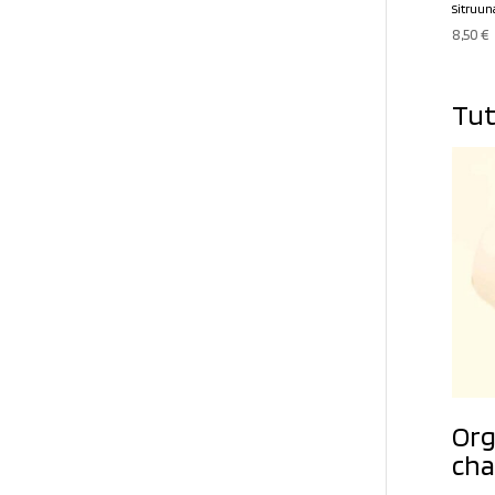
Sitruun
8,50
€
Tut
Org
cha