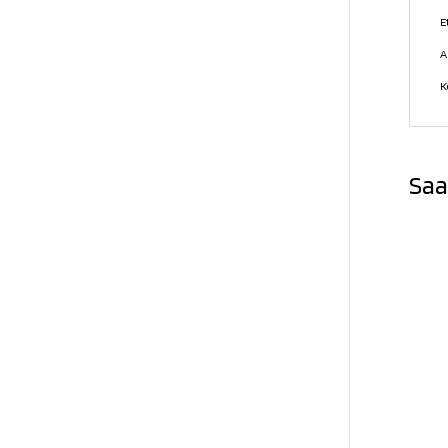
E
A
K
Saa