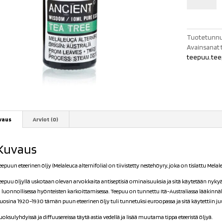
öljy
määrä
Tuotetunnu
Avainsanat 
teepuu
,
tee
vaus
Arviot (0)
Kuvaus
eepuun eteerinen öljy (
Melaleuca alternifolia
) on tiivistetty nestehöyry, joka on tislattu Melal
eepuu öljyllä uskotaan olevan arvokkaita antiseptisiä ominaisuuksia ja sitä käytetään ny
a luonnollisessa hyönteisten karkoittamisessa. Teepuu on tunnettu Itä-Australiassa lääkinnäll
uosina 1920–1930 tämän puun eteerinen öljy tuli tunnetuksi euroopassa ja sitä käytettiin j
uoksulyhdyissä ja diffuusereissa täytä astia vedellä ja lisää muutama tippa eteeristä öljyä.