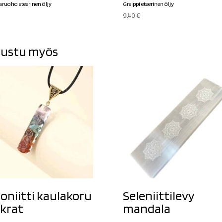
aruoho eteerinen öljy
Greippi eteerinen öljy
9,40
€
ustu myös
oniitti kaulakoru
Seleniittilevy
krat
mandala