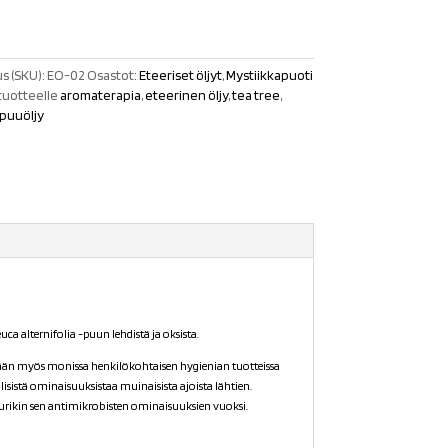
s (SKU):
EO-02
Osastot:
Eteeriset öljyt
,
Mystiikkapuoti
tuotteelle
aromaterapia
,
eteerinen öljy
,
tea tree
,
puuöljy
euca alternifolia -puun lehdistä ja oksista.
kyään myös monissa henkilökohtaisen hygienian tuotteissa
isistä ominaisuuksistaa muinaisista ajoista lähtien.
uurikin sen antimikrobisten ominaisuuksien vuoksi.