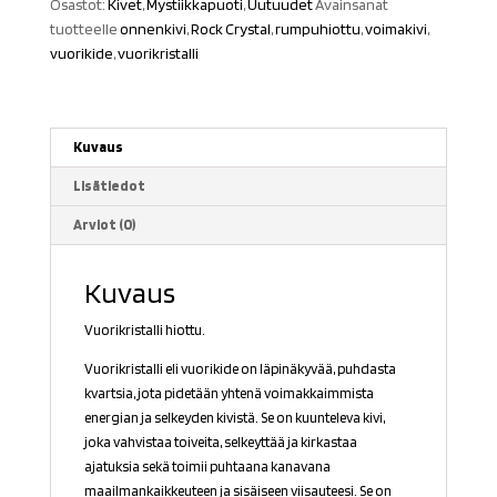
Osastot:
Kivet
,
Mystiikkapuoti
,
Uutuudet
Avainsanat
tuotteelle
onnenkivi
,
Rock Crystal
,
rumpuhiottu
,
voimakivi
,
vuorikide
,
vuorikristalli
Kuvaus
Lisätiedot
Arviot (0)
Kuvaus
Vuorikristalli hiottu.
Vuorikristalli eli vuorikide on läpinäkyvää, puhdasta
kvartsia, jota pidetään yhtenä voimakkaimmista
energian ja selkeyden kivistä. Se on kuunteleva kivi,
joka vahvistaa toiveita, selkeyttää ja kirkastaa
ajatuksia sekä toimii puhtaana kanavana
maailmankaikkeuteen ja sisäiseen viisauteesi. Se on