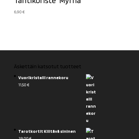
Tähtikoriste ”Myrna”
6,90
€
Äskettäin katsotut tuotteet
Vuorikristalli rannekoru
11,50
€
Tarotkortit Kiiltävä sininen
29,00
€