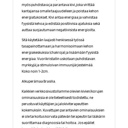
myös puhdistava ja parantava kivi, joka virittää
kantajansa omalle taajuudelleen ja poistaa kehon
energiatukokset. Kivi antaa energiaa ja vahvistaa
fyysistä kehoa ja edistää positiivisia ajatuksia sekä
auttaa suojautumaan negatiivisista energioilta.
Sitä käytetään laajasti henkisessä työssä
tasapainottamaan ja harmonisoimaan kehon
energiakeskuksia (chakroja) ja lisäämään fyysistä
energiaa. Vuorikristallin
uskotaan puhdistavan
myrkkyjä ja stimuloivan immuunijärjestelmä
ä.
Koko noin 1-2cm.
Alkuperämaa Brasilia.
Kaikkien verkkosivustollamme olevien kivien/korujen
ominaisuuksia ei ole tieteellisesti todistettu; ne
perustuvat käyttäjien ja jalokiviterapeuttien
kokemuksiin. Kuvattujen parantavien ominaisuuksien
ei ole tarkoitus korvata pätevän terapeutin tai lääkärin
suorittamaa diagnoosia tai hoitoa. Jos epäilet