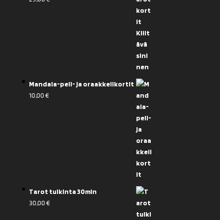
Mandala-peli- ja oraakkelikortit
10,00
€
Tarot tulkinta 30min
30,00
€