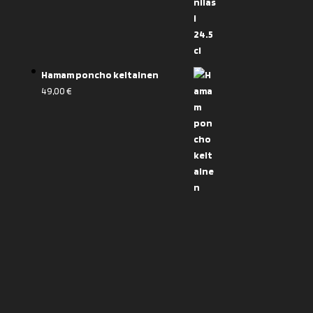
Hamam poncho keltainen
49,00
€