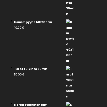
Hamam pyyhe 40x100cm
10,90
€
Tarot tulkinta 60min
50,00
€
Neroli eteerinen öljy