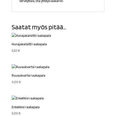
terveyttäsi, ota yhteys lääkäriin.
Saatat myös pitää...
Hunajakalsiitti raakapala
5,50
€
Ruusukvartsi raakapala
4,00
€
Enkelikivi raakapala
6,00
€