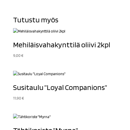
Tutustu myös
Mehiläisvahakynttilä oliivi 2kpl
9,00
€
Susitaulu ”Loyal Companions”
11,90
€