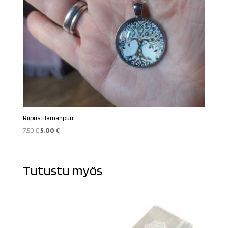
Riipus Elämänpuu
Alkuperäinen
Nykyinen
7,50
€
5,00
€
hinta
hinta
oli:
on:
7,50 €.
5,00 €.
Tutustu myös