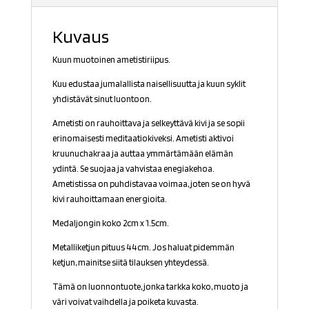
Kuvaus
Kuun muotoinen ametistiriipus.
Kuu edustaa jumalallista naisellisuutta ja kuun syklit
yhdistävät sinut luontoon.
Ametisti on rauhoittava ja selkeyttävä kivi ja se sopii
erinomaisesti meditaatiokiveksi. Ametisti aktivoi
kruunuchakraa ja auttaa ymmärtämään elämän
ydintä. Se suojaa ja vahvistaa enegiakehoa.
Ametistissa on puhdistavaa voimaa, joten se on hyvä
kivi rauhoittamaan energioita.
Medaljongin koko 2cm x 1.5cm.
Metalliketjun pituus 44cm. Jos haluat pidemmän
ketjun, mainitse siitä tilauksen yhteydessä.
Tämä on luonnontuote, jonka tarkka koko, muoto ja
väri voivat vaihdella ja poiketa kuvasta.