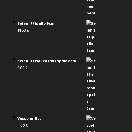
Seleniittipallo 6cm
14,50
€
Seleniittisauva raakapala 8cm
6,00
€
Vesuvianiitti
4,00
€