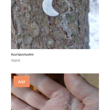
Kuuriipus kuukivi
15,50
€
Ale!