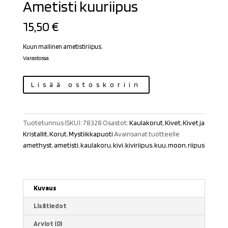
Ametisti kuuriipus
15,50
€
Kuun mallinen ametistiriipus.
Varastossa
Ametisti
Lisää ostoskoriin
kuuriipus
määrä
Tuotetunnus (SKU):
78328
Osastot:
Kaulakorut
,
Kivet
,
Kivet ja
Kristallit
,
Korut
,
Mystiikkapuoti
Avainsanat tuotteelle
amethyst
,
ametisti
,
kaulakoru
,
kivi
,
kiviriipus
,
kuu
,
moon
,
riipus
Kuvaus
Lisätiedot
Arviot (0)