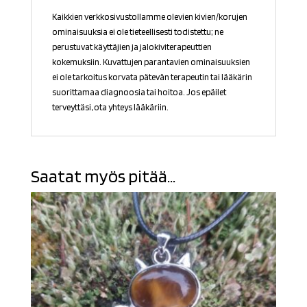
Kaikkien verkkosivustollamme olevien kivien/korujen
ominaisuuksia ei ole tieteellisesti todistettu; ne
perustuvat käyttäjien ja jalokiviterapeuttien
kokemuksiin. Kuvattujen parantavien ominaisuuksien
ei ole tarkoitus korvata pätevän terapeutin tai lääkärin
suorittamaa diagnoosia tai hoitoa. Jos epäilet
terveyttäsi, ota yhteys lääkäriin.
Saatat myös pitää...