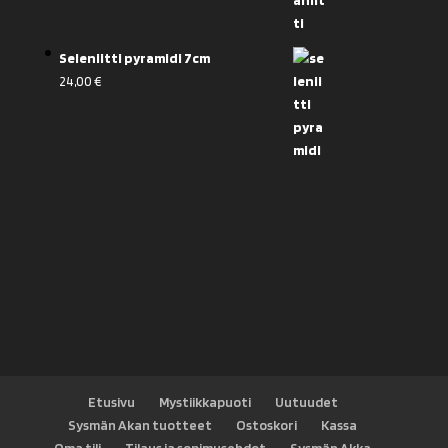
Seleniitti pyramidi 7cm
24,00
€
Etusivu
Mystiikkapuoti
Uutuudet
Sysmän Akan tuotteet
Ostoskori
Kassa
Oma tili
Tilaus ja sopimusehdot
Sysmän Akka