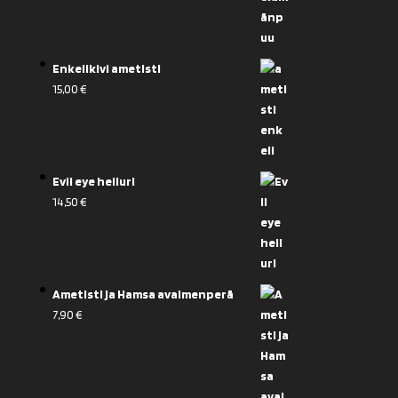
Enkelikivi ametisti
15,00
€
Evil eye heiluri
14,50
€
Ametisti ja Hamsa avaimenperä
7,90
€