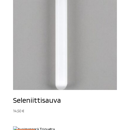
Seleniittisauva
14,50
€