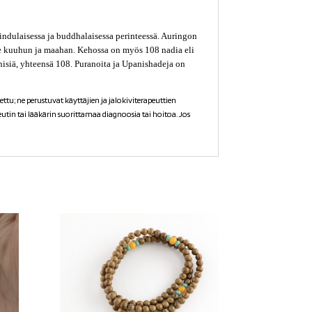
hindulaisessa ja buddhalaisessa perinteessä. Auringon
ee kuuhun ja maahan. Kehossa on myös 108 nadia eli
inisiä, yhteensä 108. Puranoita ja Upanishadeja on
ttu; ne perustuvat käyttäjien ja jalokiviterapeuttien
tin tai lääkärin suorittamaa diagnoosia tai hoitoa. Jos