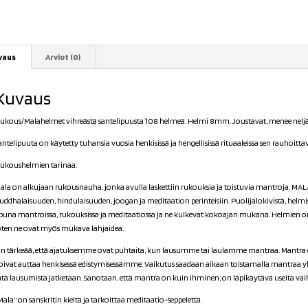
vaus
Arviot (0)
Kuvaus
ukous/Malahelmet vihreästä santelipuusta 108 helmeä. Helmi 8mm. Joustavat, menee neljä k
antelipuuta on käytetty tuhansia vuosia henkisissä ja hengellisissä rituaaleissa sen rauhoit
ukoushelmien tarinaa:
ala on alkujaan rukousnauha, jonka avulla laskettiin rukouksia ja toistuvia mantroja. M
uddhalaisuuden, hindulaisuuden, joogan ja meditaation perinteisiin. Puolijalokivistä, helmi
puna mantroissa, rukouksissa ja meditaatiossa ja ne kulkevat kokoajan mukana. Helmien o
oten ne ovat myös mukava lahjaidea.
n tärkeää, että ajatuksemme ovat puhtaita, kun lausumme tai laulamme mantraa. Mantra 
oivat auttaa henkisessä edistymisessämme. Vaikutus saadaan aikaan toistamalla mantraa yhä 
ätä lausumista jatketaan. Sanotaan, että mantra on kuin ihminen; on läpikäytävä useita vai
Mala” on sanskritin kieltä ja tarkoittaa meditaatio-seppelettä.