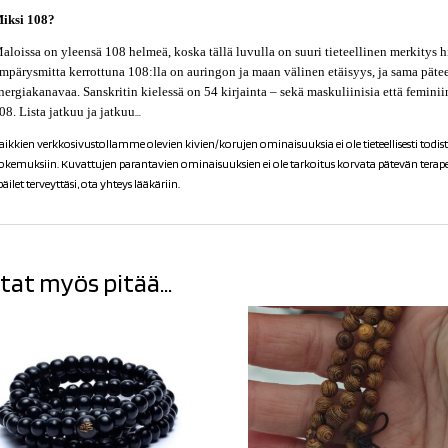
iksi 108?
aloissa on yleensä 108 helmeä, koska tällä luvulla on suuri tieteellinen merkitys 
mpärysmitta kerrottuna 108:lla on auringon ja maan välinen etäisyys, ja sama pät
nergiakanavaa. Sanskritin kielessä on 54 kirjainta – sekä maskuliinisia että femini
08. Lista jatkuu ja jatkuu
…
aikkien verkkosivustollamme olevien kivien/korujen ominaisuuksia ei ole tieteellisesti todiste
okemuksiin. Kuvattujen parantavien ominaisuuksien ei ole tarkoitus korvata pätevän terapeu
päilet terveyttäsi, ota yhteys lääkäriin.
tat myös pitää...