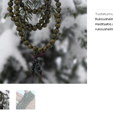
santelipuu
määrä
Tuotetunnu
Rukoushelm
meditaatio
,
rukoushelm