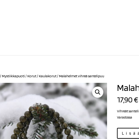
/
Mystiikkapuoti
/
Korut
/
Kaulakorut
/ Malahelmet vihreä santelipuu
Malah
17,90
€
Vihreät sante
Varastossa
Malahelmet
Lisä
vihreä