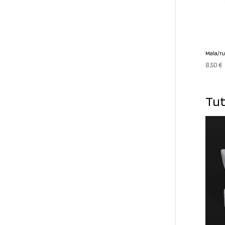
Mala/r
8,50
€
Tut