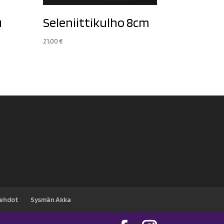
u
Seleniittikulho 8cm
21,00
€
sehdot
Sysmän Akka