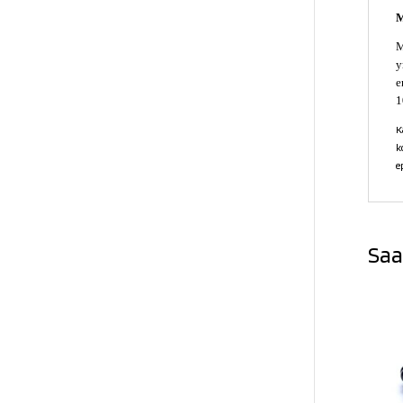
M
M
y
e
1
K
k
e
Saa