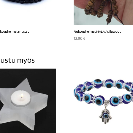
ukoushelmet mustat
Rukoushelmet MALA Agilawood
12,90
€
ustu myös