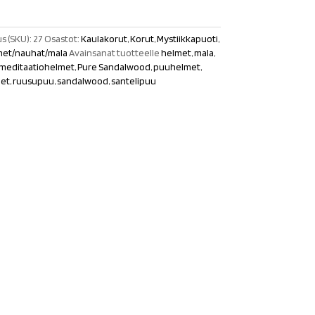
s (SKU):
27
Osastot:
Kaulakorut
,
Korut
,
Mystiikkapuoti
,
et/nauhat/mala
Avainsanat tuotteelle
helmet
,
mala
,
meditaatiohelmet
,
Pure Sandalwood
,
puuhelmet
,
et
,
ruusupuu
,
sandalwood
,
santelipuu