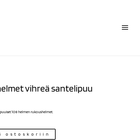
elmet vihreä santelipuu
lipuuiset 108 helmen rukoushelmet.
ä ostoskoriin