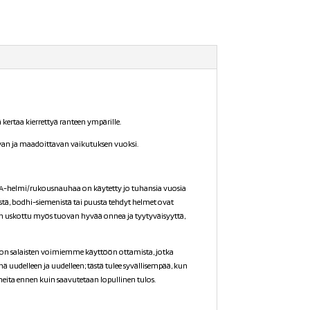
ertaa kierrettyä ranteen ympärille.
tavan ja maadoittavan vaikutuksen vuoksi.
ALA-helmi/rukousnauhaa on käytetty jo tuhansia vuosia
stä, bodhi-siemenistä tai puusta tehdyt helmet ovat
n uskottu myös tuovan hyvää onnea ja tyytyväisyyttä,
on salaisten voimiemme käyttöön ottamista, jotka
uudelleen ja uudelleen; tästä tulee syvällisempää, kun
heita ennen kuin saavutetaan lopullinen tulos.