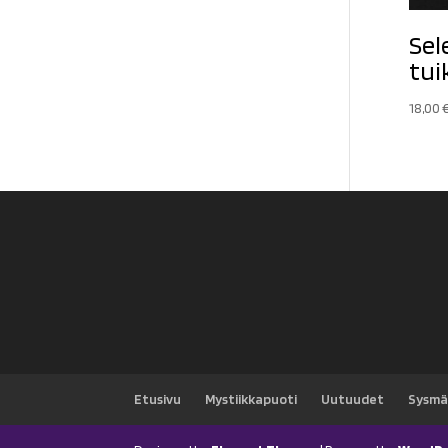
Sel
tui
18,00
Etusivu
Mystiikkapuoti
Uutuudet
Sysmä