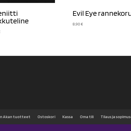
eniitti
Evil Eye rannekor
kkuteline
8,90
€
€
n Akan tuotteet
Ostoskori
Kassa
Oma tili
Tilaus ja sopimu