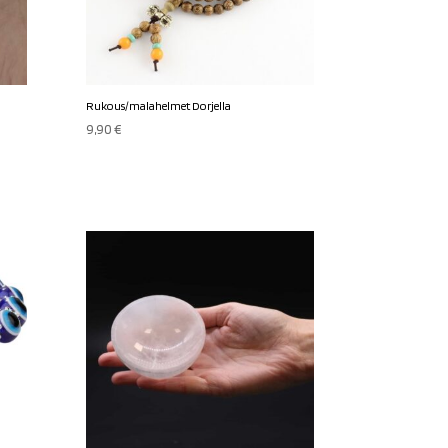
Rukous/malahelmet Dorjella
9,90
€