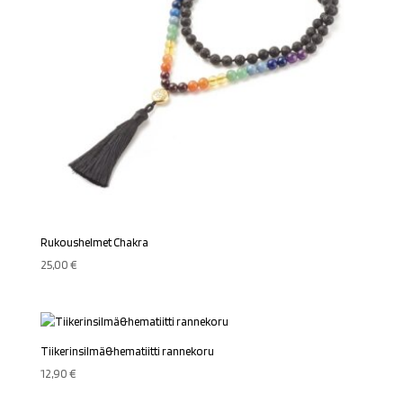
Rukoushelmet Chakra
25,00
€
Tiikerinsilmä&hematiitti rannekoru
12,90
€