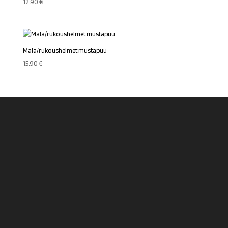
12,90
€
Mala/rukoushelmet mustapuu
15,90
€