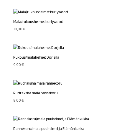
Mala/rukoushelmet burlywood
10,00
€
Rukous/malahelmet Dorjella
9,90
€
Rudraksha mala rannekoru
9,00
€
Rannekoru/mala puuhelmet ja Elämänkukka