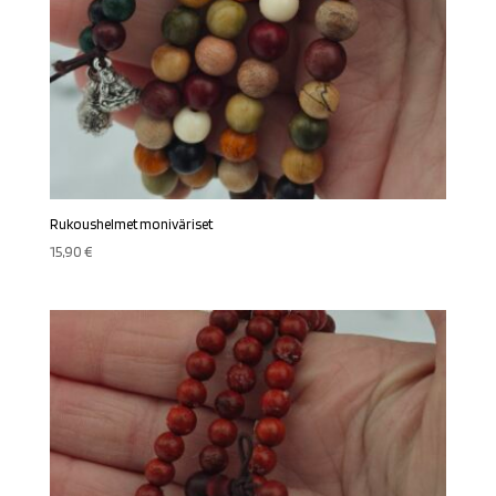
Rukoushelmet moniväriset
15,90
€