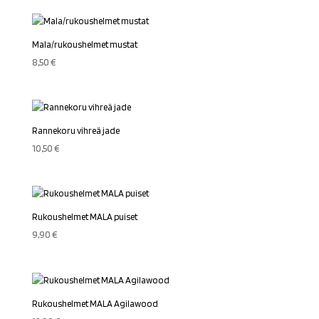
Mala/rukoushelmet mustat
8,50
€
Rannekoru vihreä jade
10,50
€
Rukoushelmet MALA puiset
9,90
€
Rukoushelmet MALA Agilawood