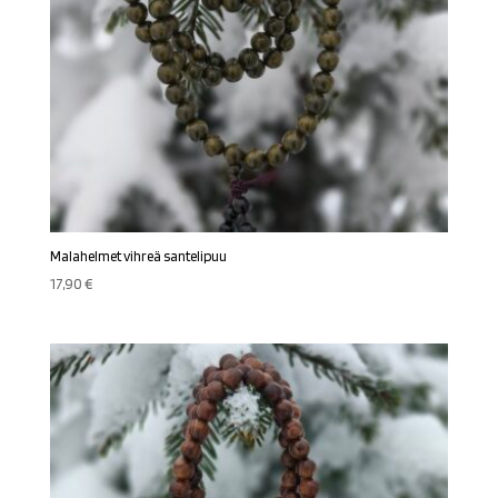
Malahelmet vihreä santelipuu
17,90
€