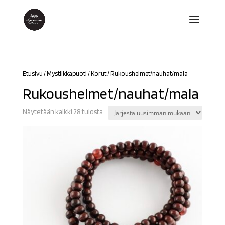
Etusivu
/
Mystiikkapuoti
/
Korut
/ Rukoushelmet/nauhat/mala
Rukoushelmet/nauhat/mala
Sorted
Näytetään kaikki 28 tulosta
by
latest