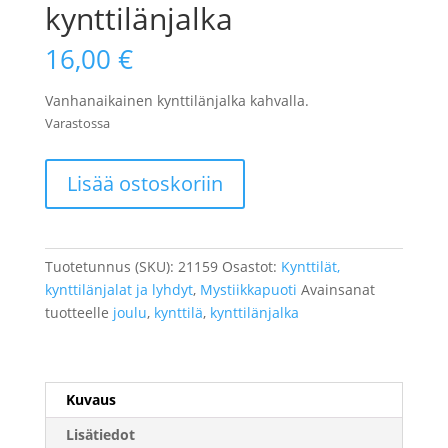
kynttilänjalka
16,00
€
Vanhanaikainen kynttilänjalka kahvalla.
Varastossa
Metallinen
Lisää ostoskoriin
musta
kynttilänjalka
määrä
Tuotetunnus (SKU):
21159
Osastot:
Kynttilät,
kynttilänjalat ja lyhdyt
,
Mystiikkapuoti
Avainsanat
tuotteelle
joulu
,
kynttilä
,
kynttilänjalka
Kuvaus
Lisätiedot