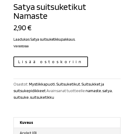
Satya suitsuketikut
Namaste
2,90
€
Laadukas Satya suitsuketikkupakkaus.
Varastossa
Satya
Lisää ostoskoriin
suitsuketikut
Namaste
määrä
Osastot:
Mystiikkapuoti
,
Suitsuketikut
,
Suitsukket ja
suitsukepidikkeet
Avainsanat tuotteelle
namaste
,
satya
,
suitsuke
,
suitsuketikku
Kuvaus
Arviot (0)