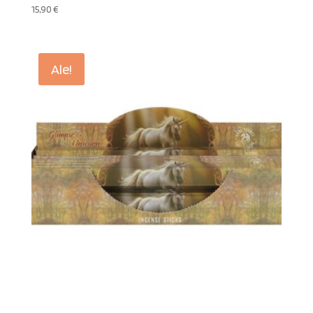
15,90
€
Ale!