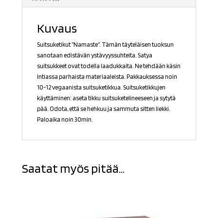
Kuvaus
Suitsuketikut ”Namaste”. Tämän täyteläisen tuoksun
sanotaan edistävän ystävyyssuhteita. Satya
suitsukkeet ovat todella laadukkaita. Ne tehdään käsin
Intiassa parhaista materiaaleista. Pakkauksessa noin
10-12 vegaanista suitsuketikkua. Suitsuketikkujen
käyttäminen: aseta tikku suitsuketelineeseen ja sytytä
pää. Odota, että se hehkuu ja sammuta sitten liekki.
Paloaika noin 30min.
Saatat myös pitää...