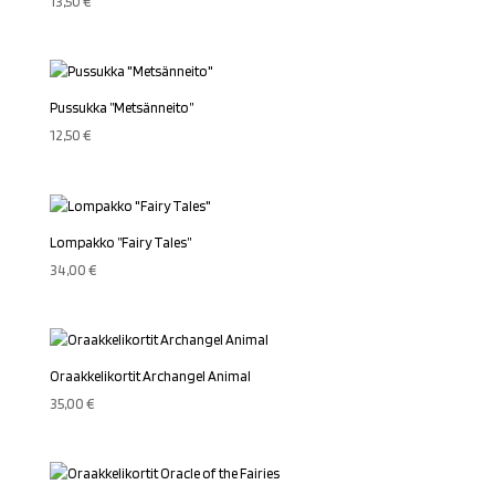
13,50
€
Pussukka ”Metsänneito”
12,50
€
Lompakko ”Fairy Tales”
34,00
€
Oraakkelikortit Archangel Animal
35,00
€