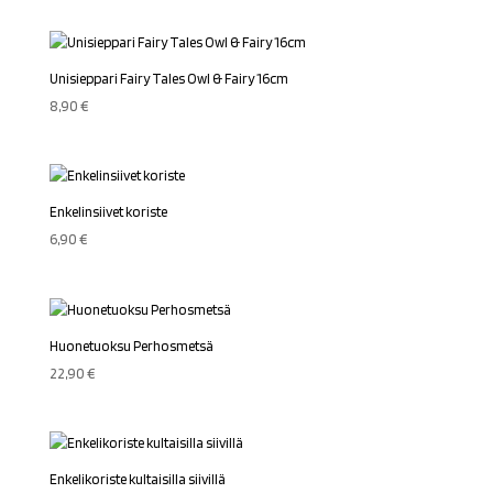
Unisieppari Fairy Tales Owl & Fairy 16cm
8,90
€
Enkelinsiivet koriste
6,90
€
Huonetuoksu Perhosmetsä
22,90
€
Enkelikoriste kultaisilla siivillä