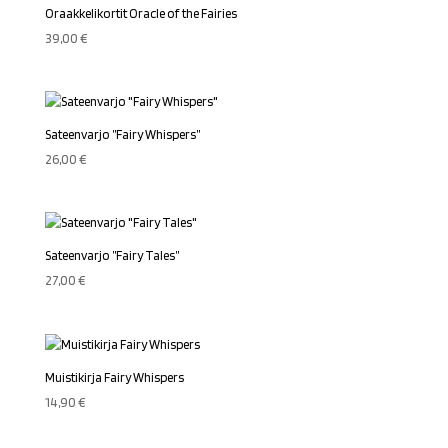
Oraakkelikortit Oracle of the Fairies
39,00
€
Sateenvarjo ”Fairy Whispers”
26,00
€
Sateenvarjo ”Fairy Tales”
27,00
€
Muistikirja Fairy Whispers
14,90
€