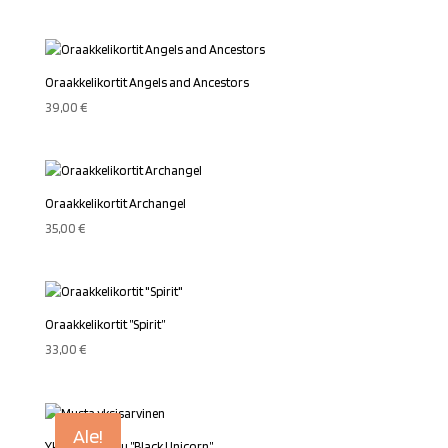
Oraakkelikortit Angels and Ancestors
39,00
€
Oraakkelikortit Archangel
35,00
€
Oraakkelikortit ”Spirit”
33,00
€
Ale!
Yksisarvistaulu ”Black Unicorn”