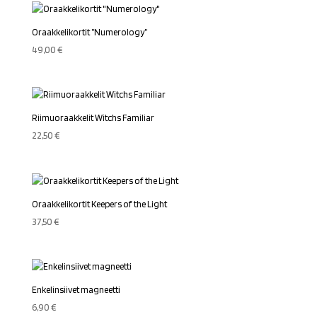
Oraakkelikortit ”Numerology”
49,00
€
Riimuoraakkelit Witchs Familiar
22,50
€
Oraakkelikortit Keepers of the Light
37,50
€
Enkelinsiivet magneetti
6,90
€