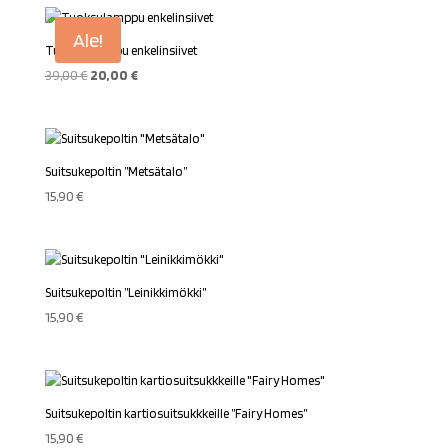
Ale!
Tuoksulamppu enkelinsiivet
Alkuperäinen
Nykyinen
39,00
€
20,00
€
hinta
hinta
oli:
on:
39,00 €.
20,00 €.
Suitsukepoltin ”Metsätalo”
15,90
€
Suitsukepoltin ”Leinikkimökki”
15,90
€
Suitsukepoltin kartiosuitsukkkeille ”Fairy Homes”
15,90
€