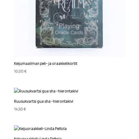
Keijumaailman peli- ja oraakkelikortit
10,00
€
Ruusukvartsi gua sha -hierontakivi
14,50
€
Keijuoraakkeli-Linda Peltola