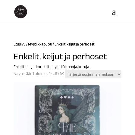
Etusivu
/
Mystiikkapuoti
/ Enkelit, keijut ja perhoset
Enkelit, keijut ja perhoset
Enkelitauluja, koristeita, kynttiläkippoja, koruja.
Sorted
Näytetään tulokset 1–48 / 49
by
latest