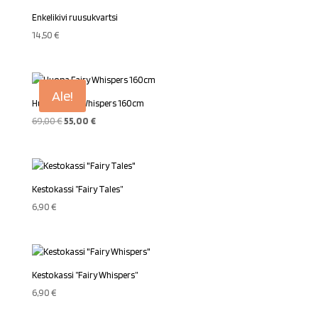
Enkelikivi ruusukvartsi
14,50
€
Ale!
Huopa Fairy Whispers 160cm
Alkuperäinen
Nykyinen
69,00
€
55,00
€
hinta
hinta
oli:
on:
69,00 €.
55,00 €.
Kestokassi ”Fairy Tales”
6,90
€
Kestokassi ”Fairy Whispers”
6,90
€