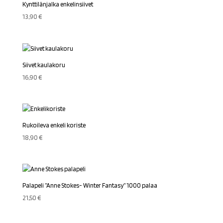
Kynttilänjalka enkelinsiivet
13,90
€
Siivet kaulakoru
16,90
€
Rukoileva enkeli koriste
18,90
€
Palapeli ”Anne Stokes- Winter Fantasy” 1000 palaa
21,50
€