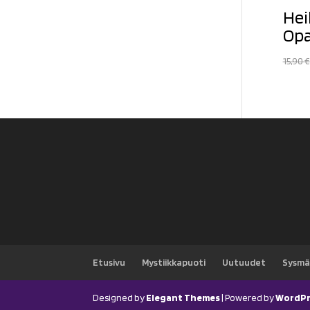
Hei
Opa
15,90
€
Etusivu
Mystiikkapuoti
Uutuudet
Sysmä
Designed by
Elegant Themes
| Powered by
WordPr