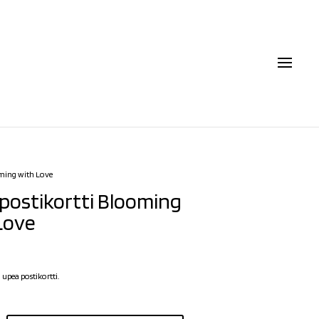
oming with Love
 postikortti Blooming
Love
upea postikortti.