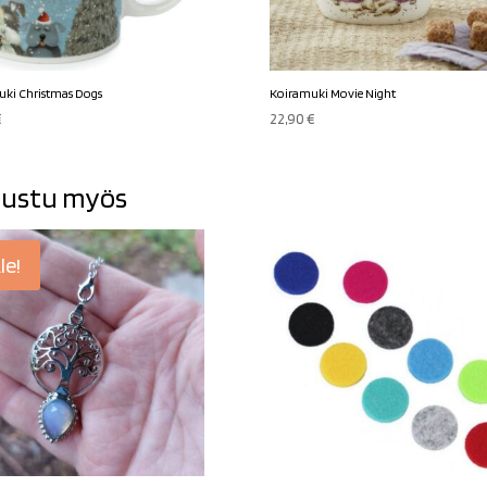
ki Christmas Dogs
Koiramuki Movie Night
€
22,90
€
ustu myös
le!