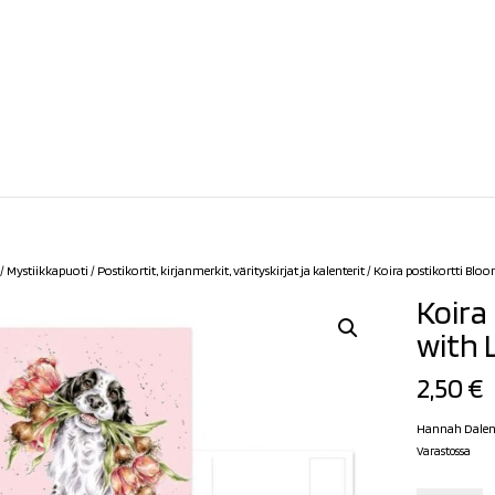
/
Mystiikkapuoti
/
Postikortit, kirjanmerkit, värityskirjat ja kalenterit
/ Koira postikortti Blo
Koira
with 
2,50
€
Hannah Dalen 
Varastossa