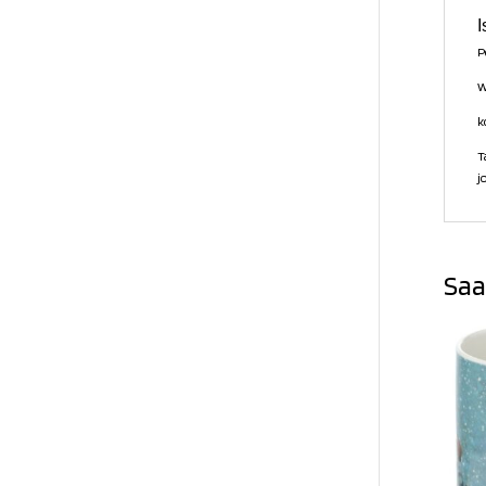
I
P
W
k
T
j
Saa