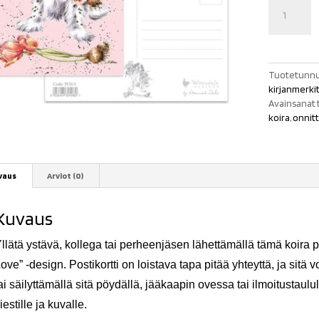
Koira
postikortti
Blooming
with
Love
määrä
Tuotetunnu
kirjanmerkit,
Avainsanat 
koira
,
onnitt
vaus
Arviot (0)
Kuvaus
llätä ystävä, kollega tai perheenjäsen lähettämällä tämä koira p
ove” -design. Postikortti on loistava tapa pitää yhteyttä, ja sitä
ai säilyttämällä sitä pöydällä, jääkaapin ovessa tai ilmoitustaulul
iestille ja kuvalle.