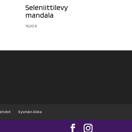
Seleniittilevy
mandala
16,00
€
sehdot
Sysmän Akka