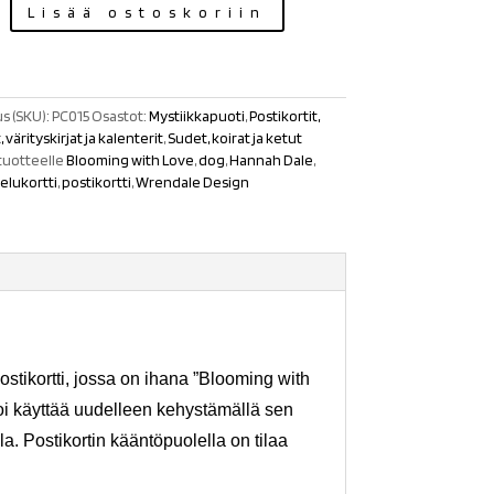
Lisää ostoskoriin
s (SKU):
PC015
Osastot:
Mystiikkapuoti
,
Postikortit,
 värityskirjat ja kalenterit
,
Sudet, koirat ja ketut
tuotteelle
Blooming with Love
,
dog
,
Hannah Dale
,
elukortti
,
postikortti
,
Wrendale Design
ostikortti, jossa on ihana ”Blooming with
 voi käyttää uudelleen kehystämällä sen
la. Postikortin kääntöpuolella on tilaa