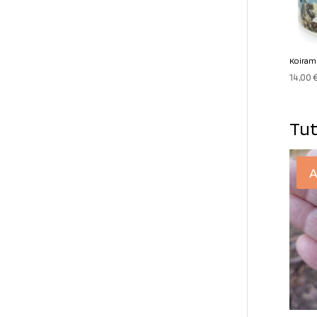
Koiramu
14,00
Tut
A