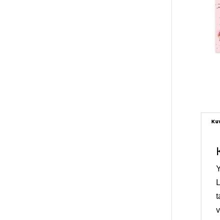
Ku
Y
L
t
v