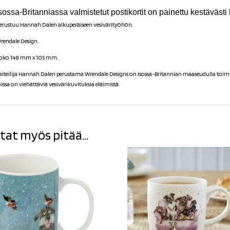
sossa-Britanniassa valmistetut postikortit on painettu kestävästi h
erustuu Hannah Dalen a
lkuperäiseen vesivärityöhön.
rendale Design.
oko 148 mm x 105 mm.
aiteilija Hannah Dalen perustama Wrendale Designs on Isossa-Britannian maaseudulla toimiva
oissa on viehättäviä vesivärikuvituksia eläimistä.
tat myös pitää...