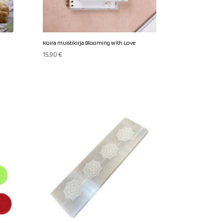
Koira muistikirja Blooming with Love
15,90
€