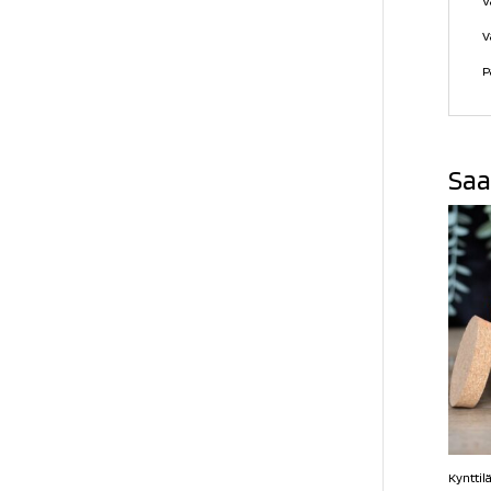
V
V
P
Saa
Kynttilä