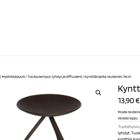
/
Mystiikkapuoti
/
Tuoksulamput, lyhdyt ja diffuuserit
/ Kynttilänjalka rautainen 14cm
Kyntt
13,90
€
Musta rautaine
Varasto loppu
Tuotetunnu
lyhdyt
,
Tuok
kynttilä
,
kyn