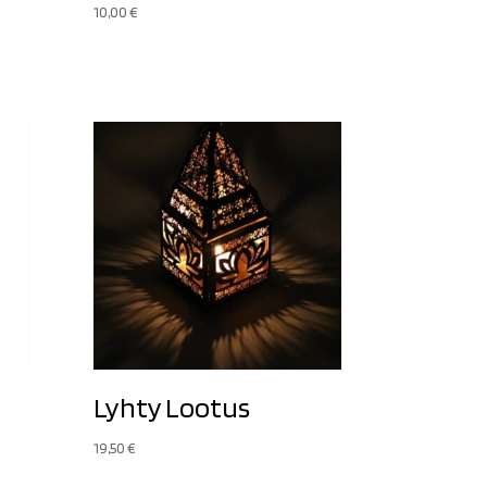
10,00
€
Lyhty Lootus
19,50
€