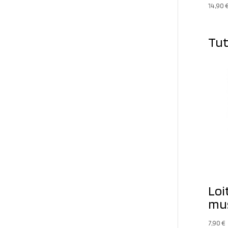
14,90
Tut
Loi
mus
7,90
€