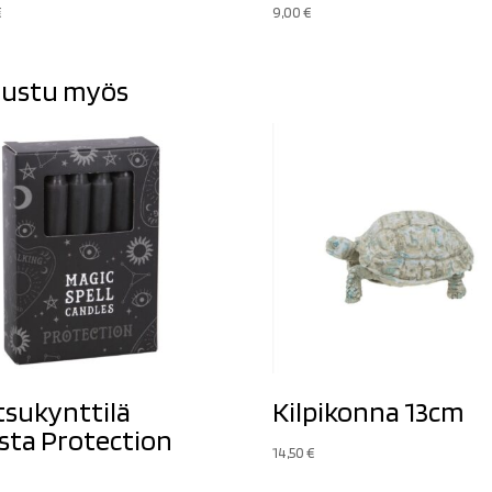
€
9,00
€
ustu myös
tsukynttilä
Kilpikonna 13cm
ta Protection
14,50
€