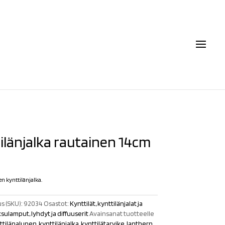
ilänjalka rautainen 14cm
n kynttilänjalka.
s (SKU):
92034
Osastot:
Kynttilät, kynttilänjalat ja
sulamput, lyhdyt ja diffuuserit
Avainsanat tuotteelle
ttilänalunen
,
kynttilänjalka
,
kynttilätarvike
,
lanthern
,