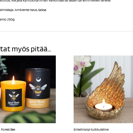
aroitus: Älä jätä kynttilöitä ilman valvontaa tai lasten tai lemmikkien lähelle.
almistaja: Ambiente Haus, Saksa
aino 250g.
tat myös pitää...
 Forest Bee
Enkelinsiipi tuikkuteline