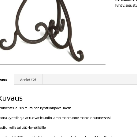
lyhty
,
sisust
vaus
Arviot (0)
Kuvaus
mbiente Hausin rautainen kynttilänjalka, 14 cm.
ämä kynttilänjalat tuovat kauniin lämpimän tunnelman olohuoneeseesi.
opii oikeille tai LED-kynttilöille.