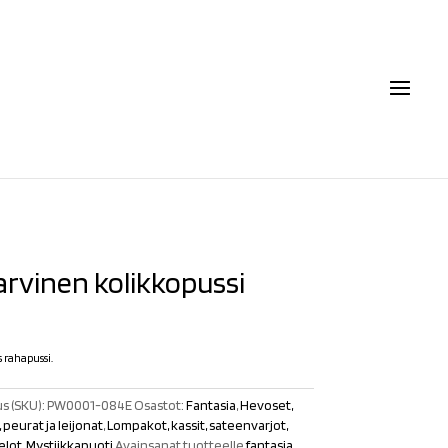
arvinen kolikkopussi
s rahapussi.
s (SKU):
PW0001-084E
Osastot:
Fantasia
,
Hevoset,
 peurat ja leijonat
,
Lompakot, kassit, sateenvarjot,
elot
,
Mystiikkapuoti
Avainsanat tuotteelle
fantasia
,