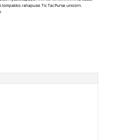
i
,
lompakko
,
rahapussi
,
Tic Tac Purse
,
unicorn
,
n