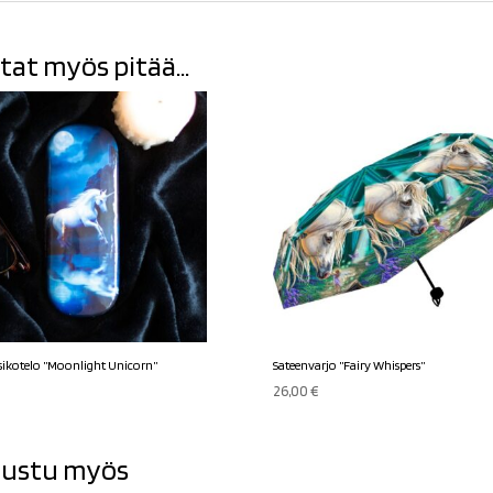
tat myös pitää...
sikotelo ”Moonlight Unicorn”
Sateenvarjo ”Fairy Whispers”
26,00
€
ustu myös