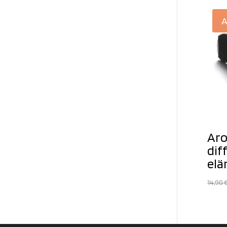
A
Aro
dif
el
14,90