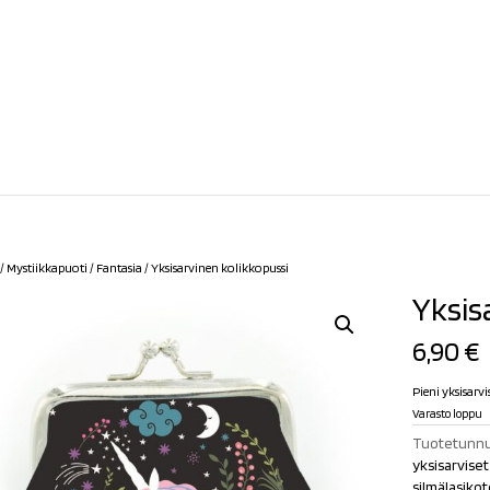
/
Mystiikkapuoti
/
Fantasia
/ Yksisarvinen kolikkopussi
Yksis
6,90
€
Pieni yksisarvi
Varasto loppu
Tuotetunnu
yksisarviset,
silmälasikot