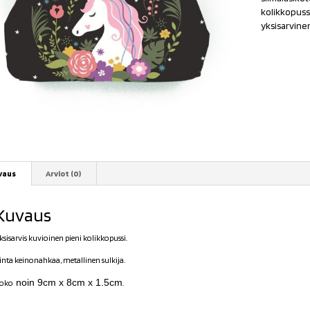
kolikkopuss
yksisarvine
vaus
Arviot (0)
Kuvaus
ksisarvis kuvioinen pieni kolikkopussi.
inta keinonahkaa, metallinen sulkija.
noin 9cm x 8cm x 1.5cm
oko
.