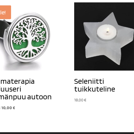
le!
materapia
Seleniitti
fuuseri
tuikkuteline
ämänpuu autoon
18,00
€
Alkuperäinen
Nykyinen
€
10,00
€
hinta
hinta
oli:
on:
14,90 €.
10,00 €.