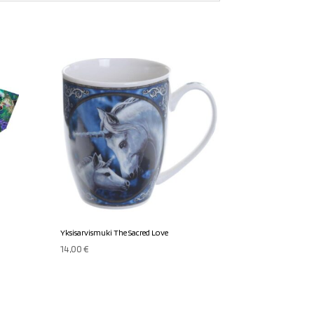
Yksisarvismuki The Sacred Love
14,00
€