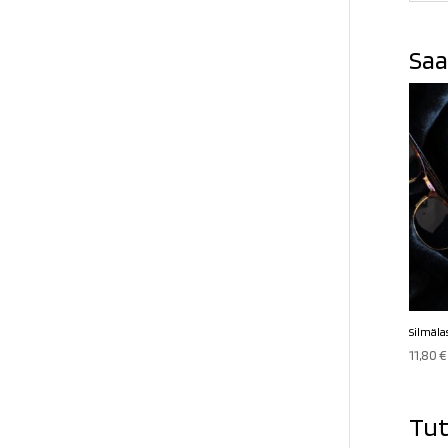
Saa
Silmäla
11,80
€
Tut