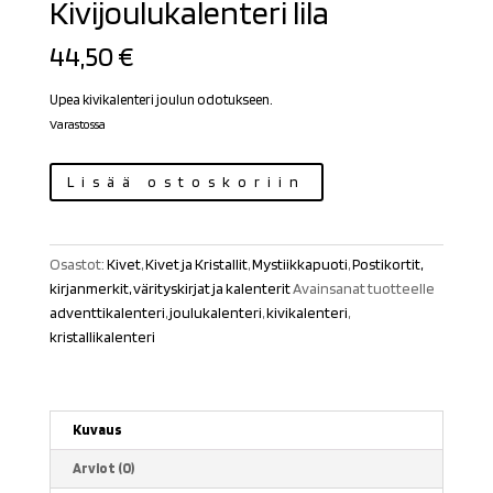
Kivijoulukalenteri lila
44,50
€
Upea kivikalenteri joulun odotukseen.
Varastossa
Kivijoulukalenteri
Lisää ostoskoriin
lila
määrä
Osastot:
Kivet
,
Kivet ja Kristallit
,
Mystiikkapuoti
,
Postikortit,
kirjanmerkit, värityskirjat ja kalenterit
Avainsanat tuotteelle
adventtikalenteri
,
joulukalenteri
,
kivikalenteri
,
kristallikalenteri
Kuvaus
Arviot (0)