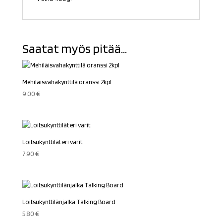
Saatat myös pitää...
Mehiläisvahakynttilä oranssi 2kpl
9,00
€
Loitsukynttilät eri värit
7,90
€
Loitsukynttilänjalka Talking Board
5,80
€