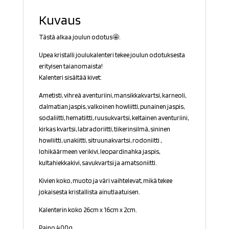
Kuvaus
Tästä alkaa joulun odotus🤩.
Upea kristalli joulukalenteri tekee joulun odotuksesta
erityisen taianomaista!
Kalenteri sisältää kivet:
Ametisti, vihreä aventuriini, mansikkakvartsi, karneoli,
dalmatian jaspis, valkoinen howliitti, punainen jaspis,
sodaliitti, hematiitti, ruusukvartsi, keltainen aventuriini,
kirkas kvartsi, labradoriitti, tiikerinsilmä, sininen
howliitti, unakiitti, sitruunakvartsi, rodoniitti ,
lohikäärmeen verikivi, leopardinahka jaspis,
kultahiekkakivi, savukvartsi ja amatsoniitti.
Kivien koko, muoto ja väri vaihtelevat, mikä tekee
jokaisesta kristallista ainutlaatuisen.
Kalenterin koko
26cm x 16cm x 2cm
.
Paino 400g.