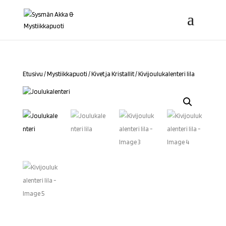
Etusivu
/
Mystiikkapuoti
/
Kivet ja Kristallit
/ Kivijoulukalenteri lila