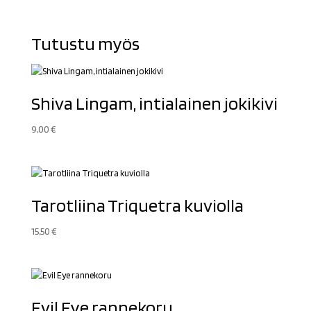
Tutustu myös
Shiva Lingam, intialainen jokikivi
9,00
€
Tarotliina Triquetra kuviolla
15,50
€
Evil Eye rannekoru