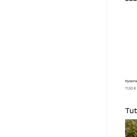
Pyramid
11,50
€
Tut