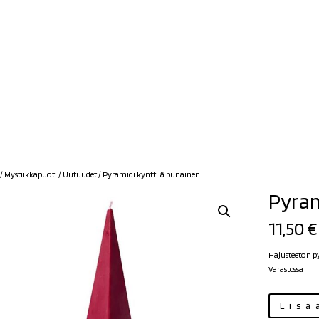
/
Mystiikkapuoti
/
Uutuudet
/ Pyramidi kynttilä punainen
Pyram
11,50
€
Hajusteeton py
Varastossa
Pyramidi
Lisä
kynttilä