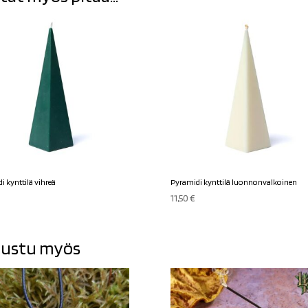
i kynttilä vihreä
Pyramidi kynttilä luonnonvalkoinen
11,50
€
ustu myös