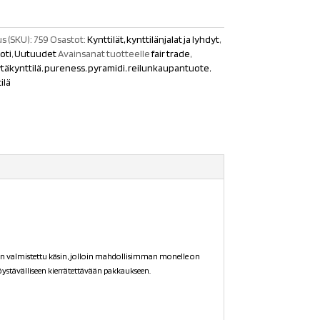
s (SKU):
759
Osastot:
Kynttilät, kynttilänjalat ja lyhdyt
,
oti
,
Uutuudet
Avainsanat tuotteelle
fair trade
,
täkynttilä
,
pureness
,
pyramidi
,
reilunkaupantuote
,
ilä
 on valmistettu käsin, jolloin mahdollisimman monelle on
töystävälliseen kierrätettävään pakkaukseen.