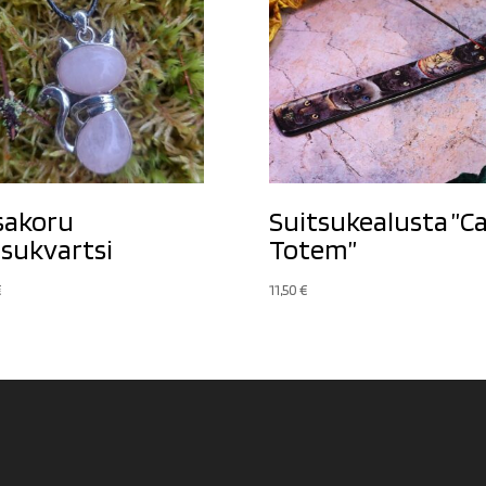
sakoru
Suitsukealusta ”C
sukvartsi
Totem”
€
11,50
€