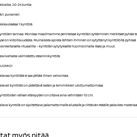
aloaika: 20-24 tuntia
äri: punainen
akkauksessa 1 kynttilä.
ynttilän tarinaa: Monissa maailmamme perinteissä kynttilän syttäminen merkitsee pyhää 
yse on kiitollisuudesta. Muinaisista ajoista lähtien ihminen on sytyttänyt kynttilöitä pyhissä 
ksinkertaisella rituaalilla – kynttilän sytytyksellä huomioimalla itsesi ja muut.
asvivahasta valmistettu steariinikynttilä.
UOMIO!
alavaa kynttilää ei saa jättää ilman valvontaa.
alavat kynttilät on pidettävä lasten ja lemmikkien ulottumattomissa.
ynttilöiden välisen etäisyyden on oltava aina vähintään 10 cm.
alava kynttilä on sijoitettava palamattomalle alustalle ja riittävän etäälle palavista materiaal
tat myös pitää...