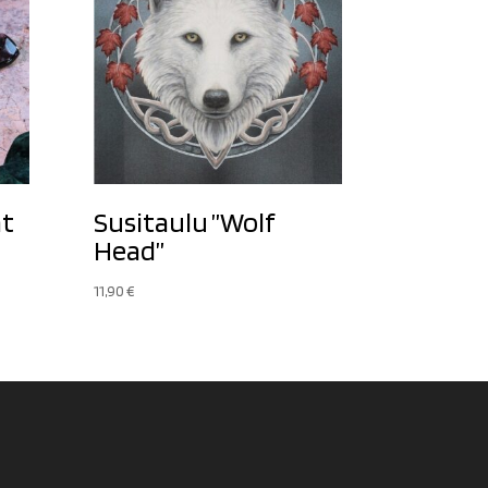
at
Susitaulu ”Wolf
Head”
11,90
€