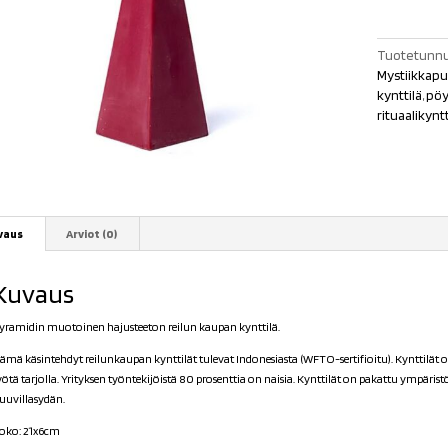
punainen
määrä
Tuotetunnu
Mystiikkapu
kynttilä
,
pöy
rituaalikyntt
vaus
Arviot (0)
Kuvaus
yramidin muotoinen hajusteeton reilun kaupan kynttilä.
ämä käsintehdyt reilunkaupan kynttilät tulevat Indonesiasta (WFTO-sertifioitu). Kynttilät
yötä tarjolla. Yrityksen työntekijöistä 80 prosenttia on naisia. Kynttilät on pakattu ympäris
uuvillasydän.
oko: 21x6cm