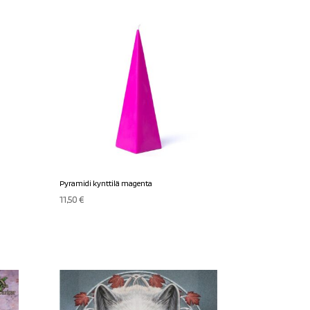
Pyramidi kynttilä magenta
11,50
€