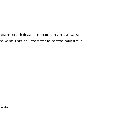
tekoa,mikä tarkoittaa enemmän kuin sanat voivat sanoa;
paikoissa. Ehkä haluat aloittaa tai päättää päiväsi tällä
eista.