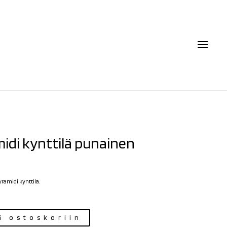
idi kynttilä punainen
ramidi kynttilä.
ä ostoskoriin