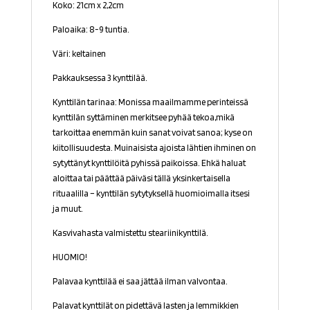
Koko: 21cm x 2,2cm
Paloaika: 8-9 tuntia.
Väri: keltainen
Pakkauksessa 3 kynttilää.
Kynttilän tarinaa: Monissa maailmamme perinteissä
kynttilän syttäminen merkitsee pyhää tekoa,mikä
tarkoittaa enemmän kuin sanat voivat sanoa; kyse on
kiitollisuudesta. Muinaisista ajoista lähtien ihminen on
sytyttänyt kynttilöitä pyhissä paikoissa. Ehkä haluat
aloittaa tai päättää päiväsi tällä yksinkertaisella
rituaalilla – kynttilän sytytyksellä huomioimalla itsesi
ja muut.
Kasvivahasta valmistettu steariinikynttilä.
HUOMIO!
Palavaa kynttilää ei saa jättää ilman valvontaa.
Palavat kynttilät on pidettävä lasten ja lemmikkien