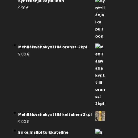
Kynttilänjalka pulloon
9,50
€
Mehiläisvahakynttilä oranssi 2kpl
9,00
€
Mehiläisvahakynttilä keltainen 2kpl
9,00
€
Enkelinsiipi tuikkuteline