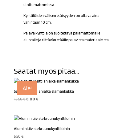
ulottumattomissa.
Kynttilöiden välisen etäisyyden on oltava aina
vähintään 10 cm.
Palava kynttilä on sijoitettava palamattomalle
alustalle ja riittävän etäälle palavista materiaaleista.
Saatat myös pitää...
Ale!
Seleniitti kynttilänjalka elämänkukka
Alkuperäinen
Nykyinen
13,50
€
8,00
€
hinta
hinta
oli:
on:
13,50 €.
8,00 €.
Alumiinitiiviste kruunukynttilöihin
5,50
€