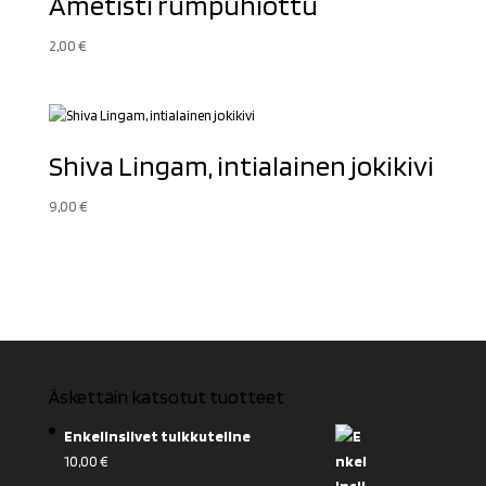
Ametisti rumpuhiottu
2,00
€
Shiva Lingam, intialainen jokikivi
9,00
€
Äskettäin katsotut tuotteet
Enkelinsiivet tuikkuteline
10,00
€