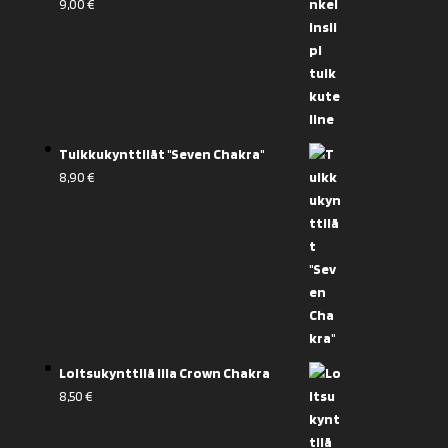
9,00
€
Tuikkukynttilät "Seven Chakra"
8,90
€
Loitsukynttilä lila Crown Chakra
8,50
€