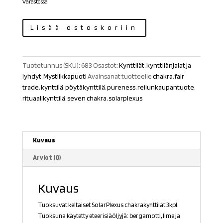
Varastossa
Solarplexus
Lisää ostoskoriin
chakrakynttilä
tuoksulla
määrä
Tuotetunnus (SKU):
683
Osastot:
Kynttilät, kynttilänjalat ja
lyhdyt
,
Mystiikkapuoti
Avainsanat tuotteelle
chakra
,
fair
trade
,
kynttilä
,
pöytäkynttilä
,
pureness
,
reilunkaupantuote
,
rituaalikynttilä
,
seven chakra
,
solarplexus
Kuvaus
Arviot (0)
Kuvaus
Tuoksuvat keltaiset SolarPlexus chakrakynttilät 3kpl.
Tuoksuna käytetty eteerisiäöljyjä: bergamotti, lime ja