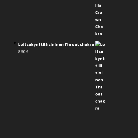
Loitsukynttilä sininen Throat chakra
8,50
€