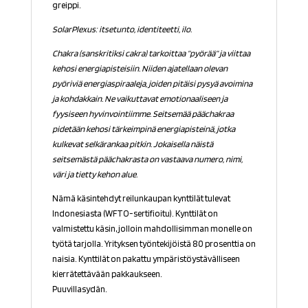
greippi.
SolarPlexus: itsetunto, identiteetti, ilo.
Chakra (sanskritiksi cakra) tarkoittaa ”pyörää” ja viittaa
kehosi energiapisteisiin. Niiden ajatellaan olevan
pyöriviä energiaspiraaleja, joiden pitäisi pysyä avoimina
ja kohdakkain. Ne vaikuttavat emotionaaliseen ja
fyysiseen hyvinvointiimme. Seitsemää päächakraa
pidetään kehosi tärkeimpinä energiapisteinä, jotka
kulkevat selkärankaa pitkin. Jokaisella näistä
seitsemästä päächakrasta on vastaava numero, nimi,
väri ja tietty kehon alue.
Nämä käsintehdyt reilunkaupan kynttilät tulevat
Indonesiasta (WFTO-sertifioitu). Kynttilät on
valmistettu käsin, jolloin mahdollisimman monelle on
työtä tarjolla. Yrityksen työntekijöistä 80 prosenttia on
naisia. Kynttilät on pakattu ympäristöystävälliseen
kierrätettävään pakkaukseen.
Puuvillasydän.