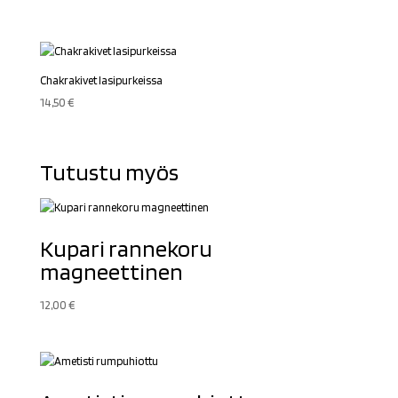
Chakrakivet lasipurkeissa
14,50
€
Tutustu myös
Kupari rannekoru
magneettinen
12,00
€