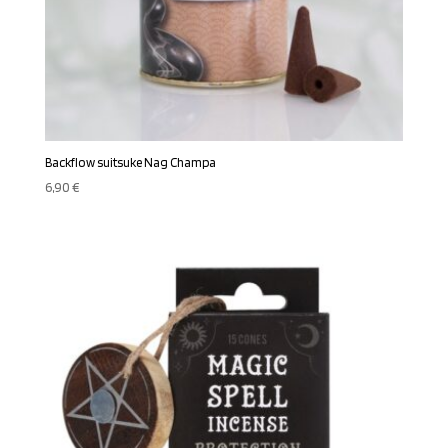
Backflow suitsuke Nag Champa
6,90
€