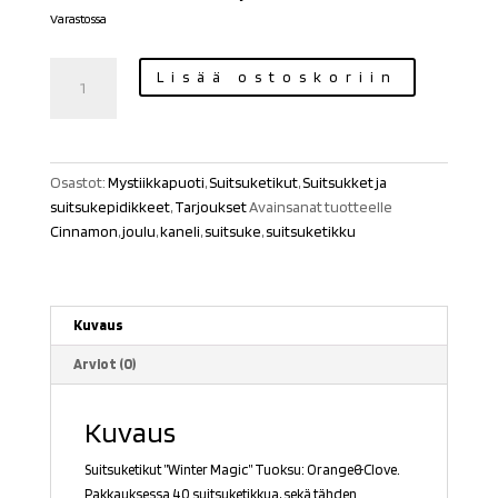
3,90 €.
2,90 €.
Varastossa
Suitsuketikut
Lisää ostoskoriin
Winter
Magic
pidikkeellä
määrä
Osastot:
Mystiikkapuoti
,
Suitsuketikut
,
Suitsukket ja
suitsukepidikkeet
,
Tarjoukset
Avainsanat tuotteelle
Cinnamon
,
joulu
,
kaneli
,
suitsuke
,
suitsuketikku
Kuvaus
Arviot (0)
Kuvaus
Suitsuketikut ”Winter Magic” Tuoksu: Orange&Clove.
Pakkauksessa 40 suitsuketikkua, sekä tähden