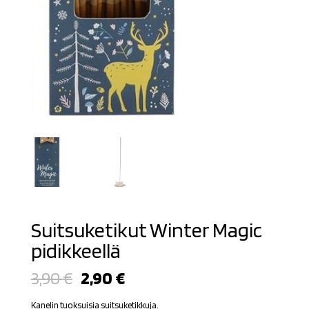
Suitsuketikut Winter Magic
pidikkeellä
Alkuperäinen
Nykyinen
3,90
€
2,90
€
hinta
hinta
oli:
on:
Kanelin tuoksuisia suitsuketikkuja.