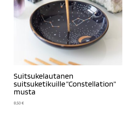
Suitsukelautanen
suitsuketikuille ”Constellation”
musta
8,50
€