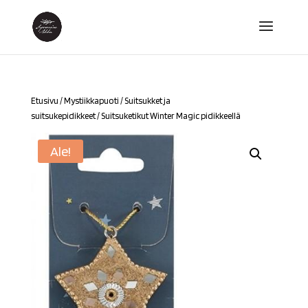
Etusivu
/
Mystiikkapuoti
/
Suitsukket ja
suitsukepidikkeet
/ Suitsuketikut Winter Magic pidikkeellä
Ale!