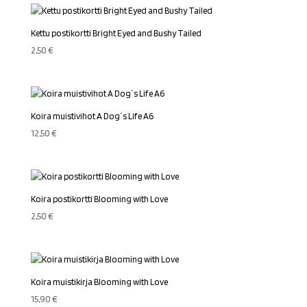
Kettu postikortti Bright Eyed and Bushy Tailed
2,50
€
Koira muistivihot A Dog´s Life A6
12,50
€
Koira postikortti Blooming with Love
2,50
€
Koira muistikirja Blooming with Love
15,90
€