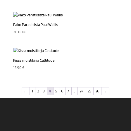
Pako Paratiisista Paul Wallis
20,00
€
Kissa muistikirja Cattitude
15,90
€
←
1
2
3
4
5
6
7
…
24
25
26
→