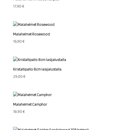
17,90
€
Malahelmet Rosewood
16,90
€
Kristallipallo 8cm lasijalustalla
29,00
€
Malahelmet Camphor
18,90
€