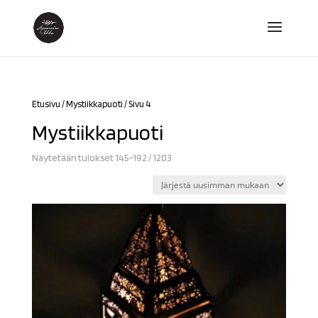
Etusivu
/
Mystiikkapuoti
/ Sivu 4
Mystiikkapuoti
Sorted
Näytetään tulokset 145–192 / 1203
by
latest