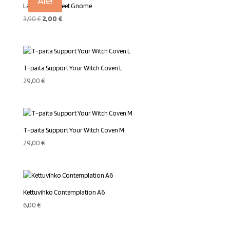
Ale!
Lahjakassi Sweet Gnome
Alkuperäinen
Nykyinen
3,90
€
2,00
€
hinta
hinta
oli:
on:
3,90 €.
2,00 €.
T-paita Support Your Witch Coven L
29,00
€
T-paita Support Your Witch Coven M
29,00
€
Kettuvihko Contemplation A6
6,00
€