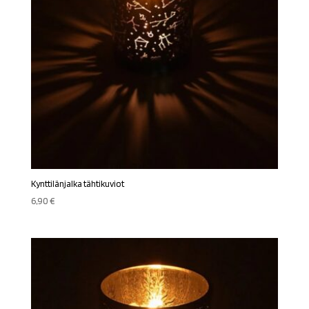
Kynttilänjalka tähtikuviot
6,90
€