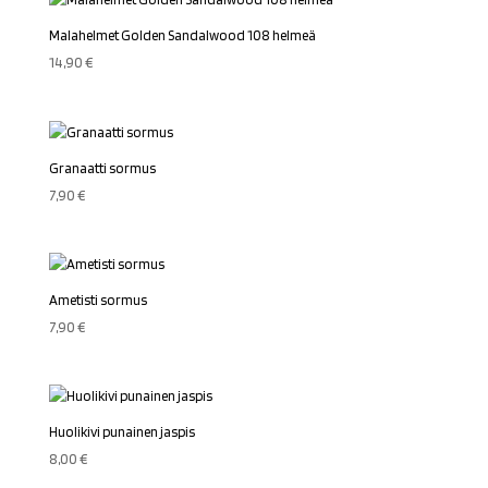
Malahelmet Golden Sandalwood 108 helmeä
14,90
€
Granaatti sormus
7,90
€
Ametisti sormus
7,90
€
Huolikivi punainen jaspis
8,00
€