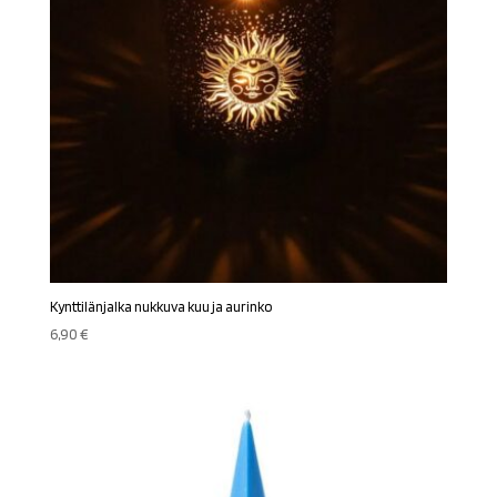
Kynttilänjalka nukkuva kuu ja aurinko
6,90
€