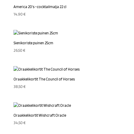
America 20’s -cocktailmalja 22 cl
14,90
€
Sienikoriste puinen 25cm
26,50
€
Oraakkelikortit The Council of Horses
38,50
€
Oraakkelikortit Wishcraft Oracle
34,50
€