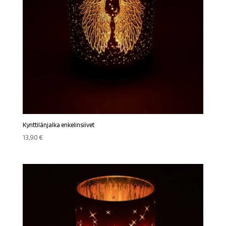
Kynttilänjalka enkelinsiivet
13,90
€