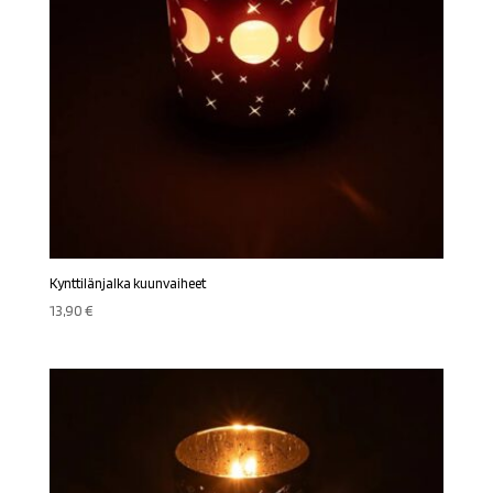
Kynttilänjalka kuunvaiheet
13,90
€