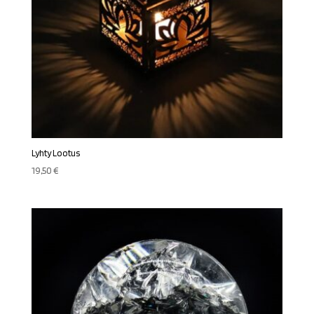
Lyhty Lootus
19,50
€